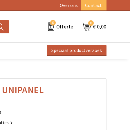
Over ons
Contact
0
0
€ 0,00
Offerte
Speciaal productverzoek
 UNIPANEL
0
aties