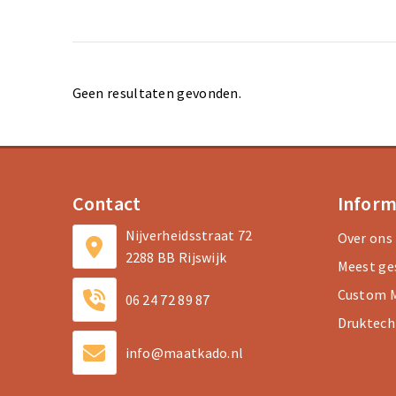
Geen resultaten gevonden.
Contact
Inform
Nijverheidsstraat 72
Over ons
2288 BB Rijswijk
Meest ge
Custom M
06 24 72 89 87
Druktech
info@maatkado.nl