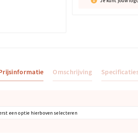
Je kunt jouw log
Prijsinformatie
Omschrijving
Specificatie
eerst een optie hierboven selecteren