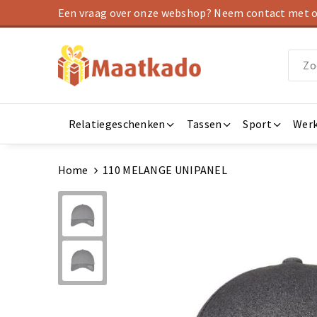
Een vraag over onze webshop? Neem contact met on
Relatiegeschenken
Tassen
Sport
Werk
Home
110 MELANGE UNIPANEL