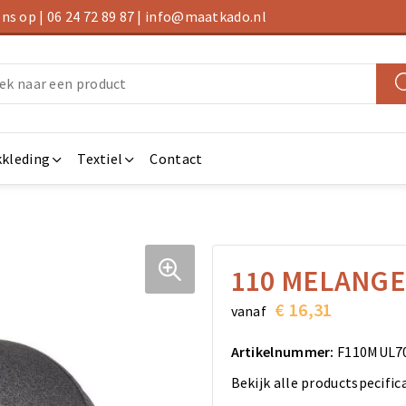
s op | 06 24 72 89 87 | info@maatkado.nl
kleding
Textiel
Contact
110 MELANGE
€ 16,31
vanaf
Artikelnummer:
F110MUL7
Bekijk alle productspecific