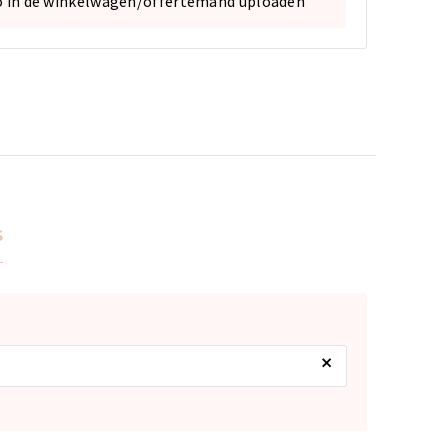
o in de winkelwagen/offertemand uploaden
s
×