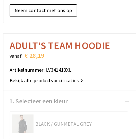
Elektronica, Gadgets en USB
Reistassensets
Bodywarmers
Reistassensets
Overhemden
Neem contact met ons op
Sleutelhangers en Lanyards
Goodiebags
Kleding sets
Goodiebags
Jassen
Anti-stress
Golftassen
Golftassen
Broeken en Rokken
ADULT'S TEAM HOODIE
Lampen en Gereedschap
Opvouwbare tassen
Opvouwbare tassen
Schoenen
€ 28,19
vanaf
Aanstekers
Autotassen
Autotassen
Artikelnummer:
LV341413XL
Snoepgoed
Matrozentassen
Matrozentassen
Bekijk alle productspecificaties
Sinterklaas
Schoudertassen
Schoudertassen
1. Selecteer een kleur
Rugzakken
Rugzakken
BLACK / GUNMETAL GREY
Accessoires voor tassen
Accessoires voor tassen