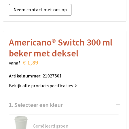
Elektronica, Gadgets en USB
Reistassensets
Bodywarmers
Reistassensets
Overhemden
Neem contact met ons op
Sleutelhangers en Lanyards
Goodiebags
Kleding sets
Goodiebags
Jassen
Anti-stress
Golftassen
Golftassen
Broeken en Rokken
Americano® Switch 300 ml
Lampen en Gereedschap
Opvouwbare tassen
Opvouwbare tassen
Schoenen
beker met deksel
Aanstekers
Autotassen
Autotassen
€ 1,89
vanaf
Snoepgoed
Matrozentassen
Matrozentassen
Artikelnummer:
21027501
Bekijk alle productspecificaties
Sinterklaas
Schoudertassen
Schoudertassen
Rugzakken
Rugzakken
1. Selecteer een kleur
Accessoires voor tassen
Accessoires voor tassen
Gemêleerd groen