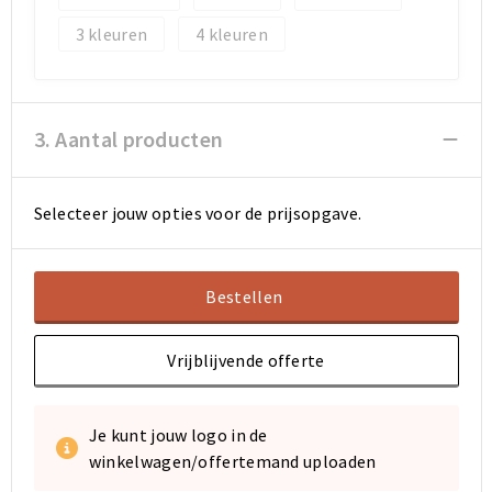
3
4
Sporttassen
Sporttassen
Toilettassen
Toilettassen
3. Aantal producten
Documententassen
Documententassen
Heuptassen
Heuptassen
Selecteer jouw opties voor de prijsopgave.
Boodschappentassen
Boodschappentassen
Bestellen
Vrijblijvende offerte
Je kunt jouw logo in de
winkelwagen/offertemand uploaden