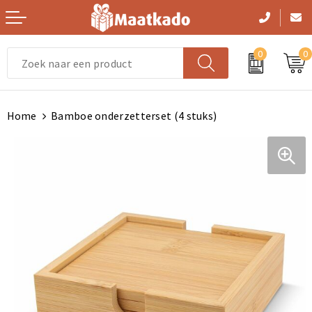
0
0
Vrije tijd en Strand
Handtassen
Zwemkleding
Handtassen
Gezichtsmaskers en mondkapjes
Home
Bamboe onderzetterset (4 stuks)
Persoonlijke verzorging
Picknicktassen en manden
Sportaccessoires
Picknicktassen en manden
Kledingaccessoires
Kerst
Opbergtassen
Trainingspakken
Opbergtassen
Dekens, Fleecedekens en Kussens
Paraplu's
Lunchtassen
Gilets
Lunchtassen
Handschoenen en Sjaals
Levensmiddelen
Crossbody tassen
Schoenen en accessoires
Crossbody tassen
Peuters en Baby's
Reisbenodigdheden
Clutches
Zweetbandjes
Clutches
Ondergoed, Sokken en Nachtkleding
Feestartikelen
Aktetassen
Handschoenen en Sjaals
Aktetassen
Bodywarmers