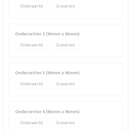
Koeltassen en Koelboxen
Koeltassen en Koelboxen
Onbewerkt
Graveren
Papieren tassen
Papieren tassen
Promotietassen
Promotietassen
Onderzetter 2 (96mm x 96mm)
Reistassen
Reistassen
Onbewerkt
Graveren
Jute tassen
Jute tassen
Onderzetter 3 (96mm x 96mm)
Strandtassen
Strandtassen
Onbewerkt
Graveren
Waterbestendige tassen
Waterbestendige tassen
Koffers en Trolleys
Koffers en Trolleys
Onderzetter 4 (96mm x 96mm)
Laptop hoezen en tassen
Laptop hoezen en tassen
Onbewerkt
Graveren
Katoenen draagtassen
Katoenen draagtassen