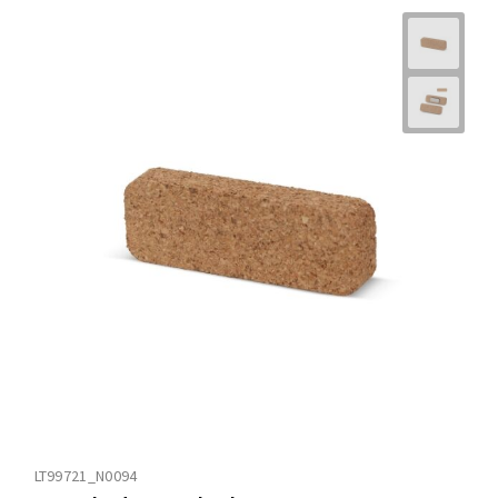
LT99721_N0094