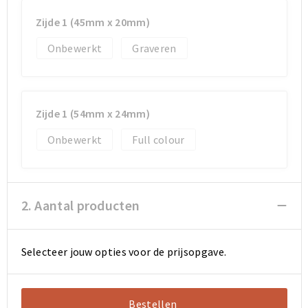
Koeltassen en Koelboxen
Koeltassen en Koelboxen
Zijde 1 (45mm x 20mm)
Papieren tassen
Papieren tassen
Onbewerkt
Graveren
Promotietassen
Promotietassen
Reistassen
Reistassen
Zijde 1 (54mm x 24mm)
Jute tassen
Jute tassen
Onbewerkt
Full colour
Strandtassen
Strandtassen
2. Aantal producten
Waterbestendige tassen
Waterbestendige tassen
Koffers en Trolleys
Koffers en Trolleys
Selecteer jouw opties voor de prijsopgave.
Laptop hoezen en tassen
Laptop hoezen en tassen
Bestellen
Katoenen draagtassen
Katoenen draagtassen