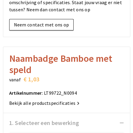
omschrijving of specificaties. Staat jouw vraag er niet
Elektronica, Gadgets en USB
Reistassensets
Bodywarmers
Reistassensets
Overhemden
tussen? Neem dan contact met ons op
Sleutelhangers en Lanyards
Goodiebags
Kleding sets
Goodiebags
Jassen
Neem contact met ons op
Anti-stress
Golftassen
Golftassen
Broeken en Rokken
Lampen en Gereedschap
Opvouwbare tassen
Opvouwbare tassen
Schoenen
Naambadge Bamboe met
Aanstekers
Autotassen
Autotassen
speld
Snoepgoed
Matrozentassen
Matrozentassen
€ 1,03
vanaf
Sinterklaas
Schoudertassen
Schoudertassen
Artikelnummer:
LT99722_N0094
Bekijk alle productspecificaties
Rugzakken
Rugzakken
Accessoires voor tassen
Accessoires voor tassen
1. Selecteer een bewerking