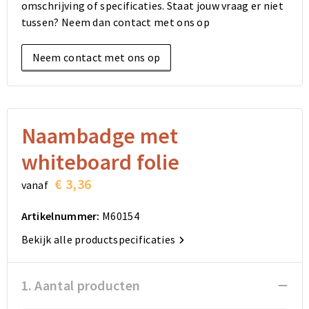
omschrijving of specificaties. Staat jouw vraag er niet
Elektronica, Gadgets en USB
Reistassensets
Bodywarmers
Reistassensets
Overhemden
tussen? Neem dan contact met ons op
Sleutelhangers en Lanyards
Goodiebags
Kleding sets
Goodiebags
Jassen
Neem contact met ons op
Anti-stress
Golftassen
Golftassen
Broeken en Rokken
Lampen en Gereedschap
Opvouwbare tassen
Opvouwbare tassen
Schoenen
Naambadge met
Aanstekers
Autotassen
Autotassen
whiteboard folie
Snoepgoed
Matrozentassen
Matrozentassen
€ 3,36
vanaf
Sinterklaas
Schoudertassen
Schoudertassen
Artikelnummer:
M60154
Bekijk alle productspecificaties
Rugzakken
Rugzakken
Accessoires voor tassen
Accessoires voor tassen
1. Aantal producten