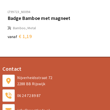
LT99723_N0094
Badge Bamboe met magneet
Bamboo, Metal
€ 1,19
vanaf
Contact
Nijverheidsstraat 72
2288 BB Rijswijk
06 24 72 89 87