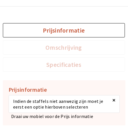
Sporttassen
Sporttassen
Toilettassen
Toilettassen
Prijsinformatie
Documententassen
Documententassen
Omschrijving
Heuptassen
Heuptassen
Specificaties
Boodschappentassen
Boodschappentassen
Prijsinformatie
×
Indien de staffels niet aanwezig zijn moet je
eerst een optie hierboven selecteren
Draai uw mobiel voor de Prijs informatie