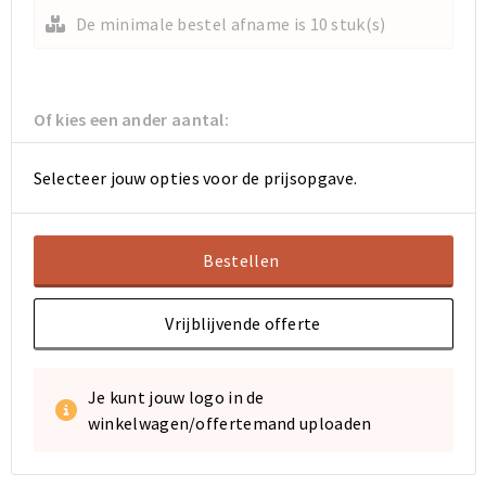
Koeltassen en Koelboxen
Koeltassen en Koelboxen
De minimale bestel afname is 10 stuk(s)
Papieren tassen
Papieren tassen
Promotietassen
Promotietassen
Of kies een ander aantal:
Reistassen
Reistassen
Selecteer jouw opties voor de prijsopgave.
Jute tassen
Jute tassen
Bestellen
Strandtassen
Strandtassen
Waterbestendige tassen
Waterbestendige tassen
Vrijblijvende offerte
Koffers en Trolleys
Koffers en Trolleys
Je kunt jouw logo in de
winkelwagen/offertemand uploaden
Laptop hoezen en tassen
Laptop hoezen en tassen
Katoenen draagtassen
Katoenen draagtassen