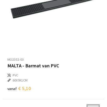
Sporttassen
Sporttassen
Toilettassen
Toilettassen
Documententassen
Documententassen
Heuptassen
Heuptassen
Boodschappentassen
Boodschappentassen
MO2352-03
MALTA - Barmat van PVC
PVC
60X9X1CM
€ 5,10
vanaf