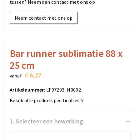
tussen? Neem dan contact met ons op
Elektronica, Gadgets en USB
Reistassensets
Bodywarmers
Reistassensets
Overhemden
Neem contact met ons op
Sleutelhangers en Lanyards
Goodiebags
Kleding sets
Goodiebags
Jassen
Anti-stress
Golftassen
Golftassen
Broeken en Rokken
Lampen en Gereedschap
Opvouwbare tassen
Opvouwbare tassen
Schoenen
Bar runner sublimatie 88 x
25 cm
Aanstekers
Autotassen
Autotassen
€ 6,27
vanaf
Snoepgoed
Matrozentassen
Matrozentassen
Artikelnummer:
LT97203_N0002
Sinterklaas
Schoudertassen
Schoudertassen
Bekijk alle productspecificaties
Rugzakken
Rugzakken
1. Selecteer een bewerking
Accessoires voor tassen
Accessoires voor tassen