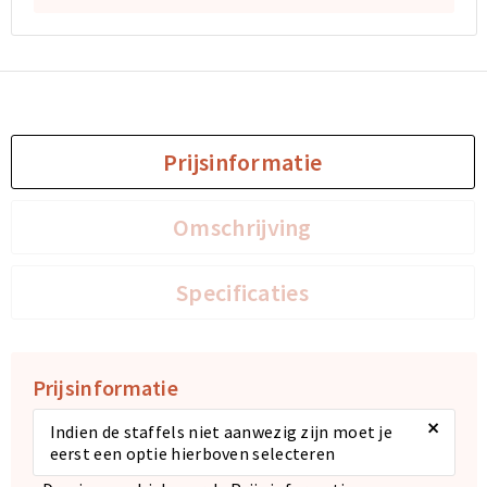
Sporttassen
Sporttassen
Toilettassen
Toilettassen
Documententassen
Documententassen
Prijsinformatie
Heuptassen
Heuptassen
Omschrijving
Boodschappentassen
Boodschappentassen
Specificaties
Prijsinformatie
×
Indien de staffels niet aanwezig zijn moet je
eerst een optie hierboven selecteren