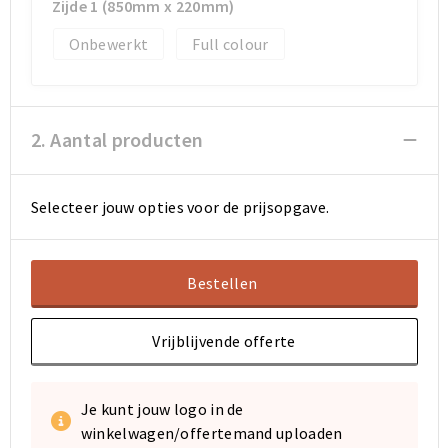
Koeltassen en Koelboxen
Koeltassen en Koelboxen
Zijde 1 (850mm x 220mm)
Onbewerkt
Full colour
Papieren tassen
Papieren tassen
Promotietassen
Promotietassen
2. Aantal producten
Reistassen
Reistassen
Jute tassen
Jute tassen
Selecteer jouw opties voor de prijsopgave.
Strandtassen
Strandtassen
Bestellen
Waterbestendige tassen
Waterbestendige tassen
Vrijblijvende offerte
Koffers en Trolleys
Koffers en Trolleys
Laptop hoezen en tassen
Laptop hoezen en tassen
Je kunt jouw logo in de
winkelwagen/offertemand uploaden
Katoenen draagtassen
Katoenen draagtassen