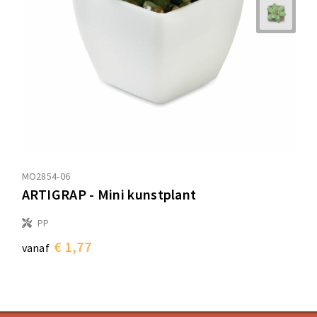
Sporttassen
Sporttassen
Toilettassen
Toilettassen
Documententassen
Documententassen
Heuptassen
Heuptassen
Boodschappentassen
Boodschappentassen
MO2854-06
ARTIGRAP - Mini kunstplant
PP
€ 1,77
vanaf