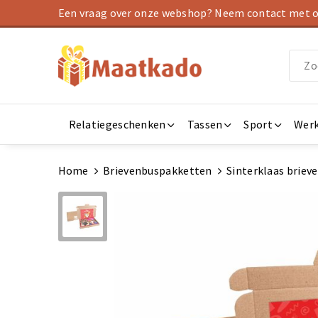
Een vraag over onze webshop? Neem contact met on
Relatiegeschenken
Tassen
Sport
Werk
Home
Brievenbuspakketten
Sinterklaas brieve