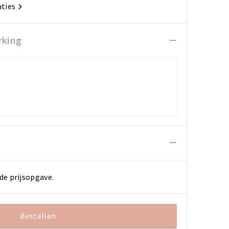
aties
rking
de prijsopgave.
Bestellen