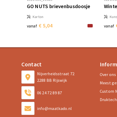
GO NUTS brievenbusdoosje
Winte
Karton
Kuns
€ 5,04
vanaf
vanaf
Contact
Inform
Nijverheidsstraat 72
Over ons
2288 BB Rijswijk
Meest ge
Custom M
06 24 72 89 87
Druktech
info@maatkado.nl