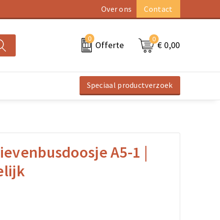
Over ons
Contact
0
0
€ 0,00
Offerte
Speciaal productverzoek
rievenbusdoosje A5-1 |
lijk