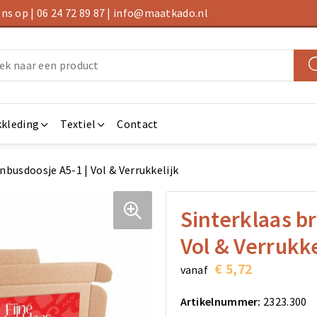
s op | 06 24 72 89 87 | info@maatkado.nl
kleding
Textiel
Contact
nbusdoosje A5-1 | Vol & Verrukkelijk
Sinterklaas b
Vol & Verrukke
€ 5,72
vanaf
Artikelnummer:
2323.300