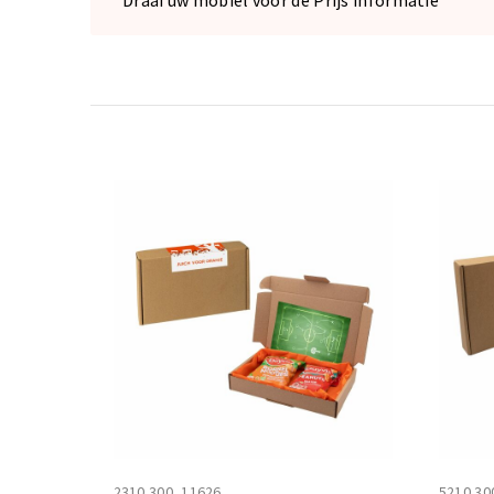
2310.300_11626
5210.30