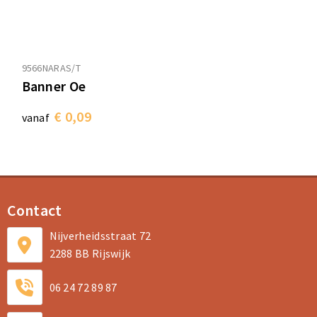
9566NARAS/T
Banner Oe
€ 0,09
vanaf
Contact
Nijverheidsstraat 72
2288 BB Rijswijk
06 24 72 89 87