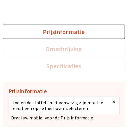
Sporttassen
Sporttassen
Toilettassen
Toilettassen
Prijsinformatie
Documententassen
Documententassen
Omschrijving
Heuptassen
Heuptassen
Specificaties
Boodschappentassen
Boodschappentassen
Prijsinformatie
×
Indien de staffels niet aanwezig zijn moet je
eerst een optie hierboven selecteren
Draai uw mobiel voor de Prijs informatie