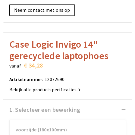
Elektronica, Gadgets en USB
Reistassensets
Bodywarmers
Reistassensets
Overhemden
Neem contact met ons op
Sleutelhangers en Lanyards
Goodiebags
Kleding sets
Goodiebags
Jassen
Anti-stress
Golftassen
Golftassen
Broeken en Rokken
Case Logic Invigo 14"
Lampen en Gereedschap
Opvouwbare tassen
Opvouwbare tassen
Schoenen
gerecyclede laptophoes
Aanstekers
Autotassen
Autotassen
€ 34,28
vanaf
Snoepgoed
Matrozentassen
Matrozentassen
Artikelnummer:
12072690
Bekijk alle productspecificaties
Sinterklaas
Schoudertassen
Schoudertassen
Rugzakken
Rugzakken
1. Selecteer een bewerking
Accessoires voor tassen
Accessoires voor tassen
voorzijde (180x100mm)