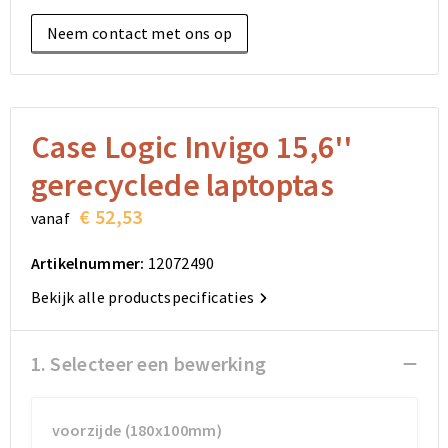
Elektronica, Gadgets en USB
Reistassensets
Bodywarmers
Reistassensets
Overhemden
Neem contact met ons op
Sleutelhangers en Lanyards
Goodiebags
Kleding sets
Goodiebags
Jassen
Anti-stress
Golftassen
Golftassen
Broeken en Rokken
Case Logic Invigo 15,6''
Lampen en Gereedschap
Opvouwbare tassen
Opvouwbare tassen
Schoenen
gerecyclede laptoptas
Aanstekers
Autotassen
Autotassen
€ 52,53
vanaf
Snoepgoed
Matrozentassen
Matrozentassen
Artikelnummer:
12072490
Bekijk alle productspecificaties
Sinterklaas
Schoudertassen
Schoudertassen
Rugzakken
Rugzakken
1. Selecteer een bewerking
Accessoires voor tassen
Accessoires voor tassen
voorzijde (180x100mm)