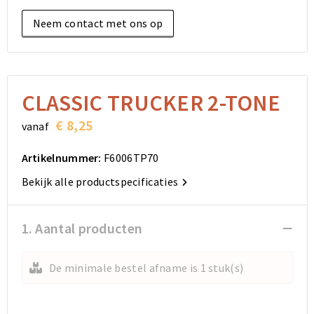
Elektronica, Gadgets en USB
Reistassensets
Bodywarmers
Reistassensets
Overhemden
Neem contact met ons op
Sleutelhangers en Lanyards
Goodiebags
Kleding sets
Goodiebags
Jassen
Anti-stress
Golftassen
Golftassen
Broeken en Rokken
CLASSIC TRUCKER 2-TONE
Lampen en Gereedschap
Opvouwbare tassen
Opvouwbare tassen
Schoenen
€ 8,25
vanaf
Aanstekers
Autotassen
Autotassen
Artikelnummer:
F6006TP70
Snoepgoed
Matrozentassen
Matrozentassen
Bekijk alle productspecificaties
Sinterklaas
Schoudertassen
Schoudertassen
1. Aantal producten
Rugzakken
Rugzakken
De minimale bestel afname is 1 stuk(s)
Accessoires voor tassen
Accessoires voor tassen