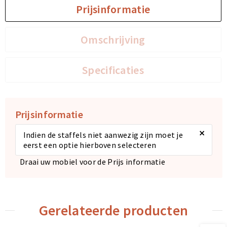
Prijsinformatie
Sporttassen
Sporttassen
Omschrijving
Toilettassen
Toilettassen
Specificaties
Documententassen
Documententassen
Heuptassen
Heuptassen
Prijsinformatie
Boodschappentassen
Boodschappentassen
×
Indien de staffels niet aanwezig zijn moet je
eerst een optie hierboven selecteren
Draai uw mobiel voor de Prijs informatie
Gerelateerde producten