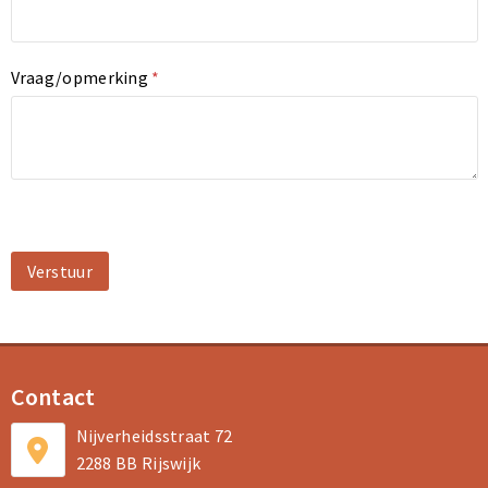
Sporttassen
Sporttassen
Vraag/opmerking
*
Toilettassen
Toilettassen
Documententassen
Documententassen
Heuptassen
Heuptassen
Boodschappentassen
Boodschappentassen
Contact
Nijverheidsstraat 72
2288 BB Rijswijk