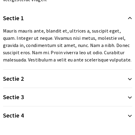
Klokken, horloges en weerstations
Schoenentassen
Ondergoed en Sokken
Schoenentassen
Gilets
Sectie 1
Bidons en Sportflessen
Afvaltassen
Armwarmers
Afvaltassen
Blazers
Mauris mauris ante, blandit et, ultrices a, suscipit eget,
Fitness
Kledingtassen
Caps, Hoeden en Mutsen
Kledingtassen
Vesten
quam. Integer ut neque. Vivamus nisi metus, molestie vel,
gravida in, condimentum sit amet, nunc. Nam a nibh. Donec
Huis, Tuin en Keuken
Fietstassen
Vesten
Fietstassen
Sweaters
suscipit eros. Nam mi. Proin viverra leo ut odio. Curabitur
malesuada. Vestibulum a velit eu ante scelerisque vulputate.
Kinderen, Peuters en Baby's
Duffeltassen
Broeken
Duffeltassen
Caps, Hoeden en Mutsen
Sectie 2
Veiligheid, Auto en Fiets
Trolleys
Sweaters
Trolleys
T-Shirts
Schrijfwaren
Draagtassen
Polo's
Draagtassen
Regenkleding
Sectie 3
Kantoor en Zakelijk
Tablettassen
T-Shirts
Tablettassen
Badtextiel en Douche
Sectie 4
Spellen voor binnen en buiten
Bowlingtassen
Jassen
Bowlingtassen
Polo's