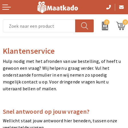
0
0
Vrije tijd en Strand
Handtassen
Zwemkleding
Handtassen
Gezichtsmaskers en mondkapjes
Klantenservice
Persoonlijke verzorging
Picknicktassen en manden
Sportaccessoires
Picknicktassen en manden
Kledingaccessoires
Hulp nodig met het afronden van uw bestelling, of heeft u
Kerst
Opbergtassen
Trainingspakken
Opbergtassen
Dekens, Fleecedekens en Kussens
gewoon een vraag? Wij helpen u graag verder. Vul het
onderstaande formulier in en wij nemen zo spoedig
Paraplu's
Lunchtassen
Gilets
Lunchtassen
Handschoenen en Sjaals
mogelijk contact u op. Voor dringende vragen kunt u
uiteraard bellen of mailen.
Levensmiddelen
Crossbody tassen
Schoenen en accessoires
Crossbody tassen
Peuters en Baby's
Reisbenodigdheden
Clutches
Zweetbandjes
Clutches
Ondergoed, Sokken en Nachtkleding
Snel antwoord op jouw vragen?
Feestartikelen
Aktetassen
Handschoenen en Sjaals
Aktetassen
Bodywarmers
Wellicht staat jouw antwoord hier beneden, tussen onze
veelgestelde vragen.