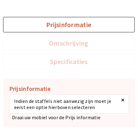
Sporttassen
Sporttassen
Prijsinformatie
Toilettassen
Toilettassen
Omschrijving
Documententassen
Documententassen
Heuptassen
Heuptassen
Specificaties
Boodschappentassen
Boodschappentassen
Prijsinformatie
×
Indien de staffels niet aanwezig zijn moet je
eerst een optie hierboven selecteren
Draai uw mobiel voor de Prijs informatie