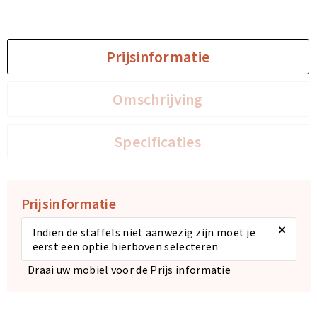
Sporttassen
Sporttassen
Prijsinformatie
Toilettassen
Toilettassen
Omschrijving
Documententassen
Documententassen
Heuptassen
Heuptassen
Specificaties
Boodschappentassen
Boodschappentassen
Prijsinformatie
×
Indien de staffels niet aanwezig zijn moet je
eerst een optie hierboven selecteren
Draai uw mobiel voor de Prijs informatie