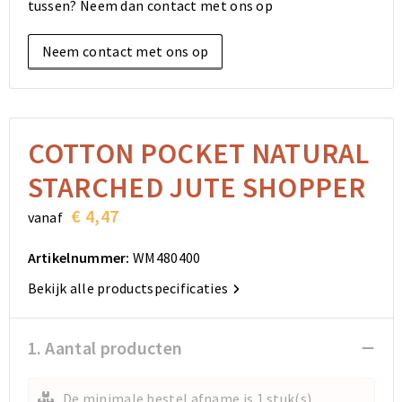
tussen? Neem dan contact met ons op
Elektronica, Gadgets en USB
Reistassensets
Bodywarmers
Reistassensets
Overhemden
Neem contact met ons op
Sleutelhangers en Lanyards
Goodiebags
Kleding sets
Goodiebags
Jassen
Anti-stress
Golftassen
Golftassen
Broeken en Rokken
Lampen en Gereedschap
Opvouwbare tassen
Opvouwbare tassen
Schoenen
COTTON POCKET NATURAL
STARCHED JUTE SHOPPER
Aanstekers
Autotassen
Autotassen
€ 4,47
vanaf
Snoepgoed
Matrozentassen
Matrozentassen
Artikelnummer:
WM480400
Sinterklaas
Schoudertassen
Schoudertassen
Bekijk alle productspecificaties
Rugzakken
Rugzakken
1. Aantal producten
Accessoires voor tassen
Accessoires voor tassen
De minimale bestel afname is 1 stuk(s)