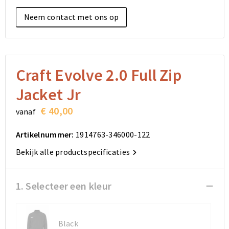
Elektronica, Gadgets en USB
Reistassensets
Bodywarmers
Reistassensets
Overhemden
Neem contact met ons op
Sleutelhangers en Lanyards
Goodiebags
Kleding sets
Goodiebags
Jassen
Anti-stress
Golftassen
Golftassen
Broeken en Rokken
Craft Evolve 2.0 Full Zip
Lampen en Gereedschap
Opvouwbare tassen
Opvouwbare tassen
Schoenen
Jacket Jr
Aanstekers
Autotassen
Autotassen
€ 40,00
vanaf
Snoepgoed
Matrozentassen
Matrozentassen
Artikelnummer:
1914763-346000-122
Bekijk alle productspecificaties
Sinterklaas
Schoudertassen
Schoudertassen
Rugzakken
Rugzakken
1. Selecteer een kleur
Accessoires voor tassen
Accessoires voor tassen
Black