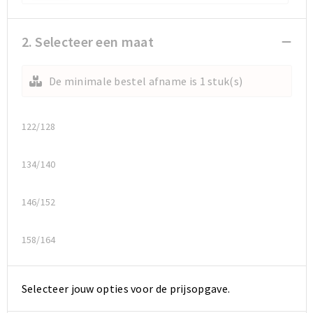
Sporttassen
Sporttassen
2. Selecteer een maat
Toilettassen
Toilettassen
De minimale bestel afname is 1 stuk(s)
Documententassen
Documententassen
122/128
Heuptassen
Heuptassen
134/140
Boodschappentassen
Boodschappentassen
146/152
158/164
Selecteer jouw opties voor de prijsopgave.