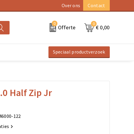
Over ons
Contact
0
0
€ 0,00
Offerte
Speciaal productverzoek
.0 Half Zip Jr
46000-122
aties