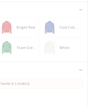
Bright Red
Club Cobolt
Team Green
White
name is 1 stuk(s)