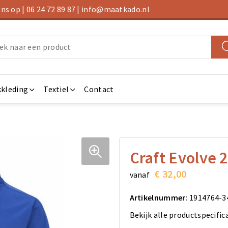
s op | 06 24 72 89 87 | info@maatkado.nl
kleding
Textiel
Contact
Craft Evolve 2
€ 32,00
vanaf
Artikelnummer:
1914764-3
Bekijk alle productspecific