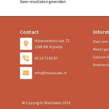
Geen resultaten gevonden.
Contact
Inform
Nijverheidsstraat 72
Over ons
2288 BB Rijswijk
Meest ge
Custom M
06 24 72 89 87
Druktech
info@maatkado.nl
© Copyright Maatkado 2024