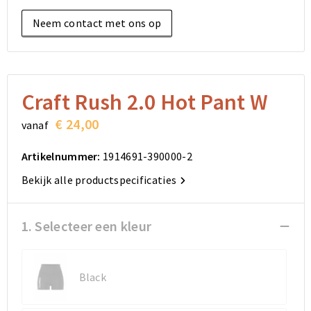
Elektronica, Gadgets en USB
Reistassensets
Bodywarmers
Reistassensets
Overhemden
Neem contact met ons op
Sleutelhangers en Lanyards
Goodiebags
Kleding sets
Goodiebags
Jassen
Anti-stress
Golftassen
Golftassen
Broeken en Rokken
Craft Rush 2.0 Hot Pant W
Lampen en Gereedschap
Opvouwbare tassen
Opvouwbare tassen
Schoenen
€ 24,00
vanaf
Aanstekers
Autotassen
Autotassen
Artikelnummer:
1914691-390000-2
Snoepgoed
Matrozentassen
Matrozentassen
Bekijk alle productspecificaties
Sinterklaas
Schoudertassen
Schoudertassen
1. Selecteer een kleur
Rugzakken
Rugzakken
Black
Accessoires voor tassen
Accessoires voor tassen