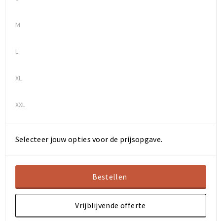
Sporttassen
Sporttassen
M
Toilettassen
Toilettassen
L
Documententassen
Documententassen
XL
Heuptassen
Heuptassen
XXL
Boodschappentassen
Boodschappentassen
Selecteer jouw opties voor de prijsopgave.
Bestellen
Vrijblijvende offerte