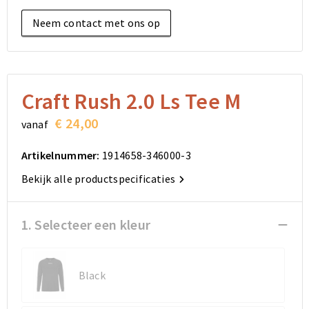
Elektronica, Gadgets en USB
Reistassensets
Bodywarmers
Reistassensets
Overhemden
Neem contact met ons op
Sleutelhangers en Lanyards
Goodiebags
Kleding sets
Goodiebags
Jassen
Anti-stress
Golftassen
Golftassen
Broeken en Rokken
Craft Rush 2.0 Ls Tee M
Lampen en Gereedschap
Opvouwbare tassen
Opvouwbare tassen
Schoenen
€ 24,00
vanaf
Aanstekers
Autotassen
Autotassen
Artikelnummer:
1914658-346000-3
Snoepgoed
Matrozentassen
Matrozentassen
Bekijk alle productspecificaties
Sinterklaas
Schoudertassen
Schoudertassen
1. Selecteer een kleur
Rugzakken
Rugzakken
Black
Accessoires voor tassen
Accessoires voor tassen