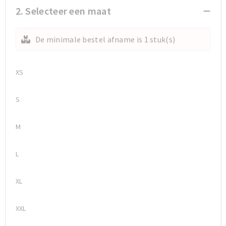
2. Selecteer een maat
Sporttassen
Sporttassen
De minimale bestel afname is 1 stuk(s)
Toilettassen
Toilettassen
Documententassen
Documententassen
XS
Heuptassen
Heuptassen
S
Boodschappentassen
Boodschappentassen
M
L
XL
XXL