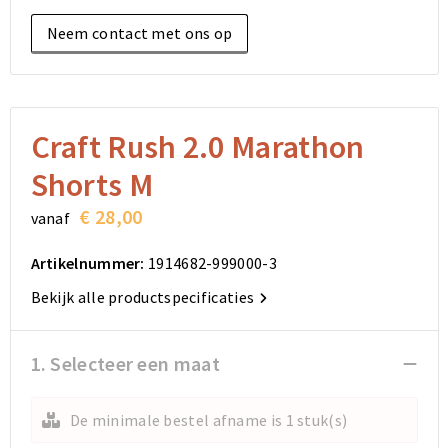
Elektronica, Gadgets en USB
Reistassensets
Bodywarmers
Reistassensets
Overhemden
Neem contact met ons op
Sleutelhangers en Lanyards
Goodiebags
Kleding sets
Goodiebags
Jassen
Anti-stress
Golftassen
Golftassen
Broeken en Rokken
Craft Rush 2.0 Marathon
Lampen en Gereedschap
Opvouwbare tassen
Opvouwbare tassen
Schoenen
Shorts M
Aanstekers
Autotassen
Autotassen
€ 28,00
vanaf
Snoepgoed
Matrozentassen
Matrozentassen
Artikelnummer:
1914682-999000-3
Bekijk alle productspecificaties
Sinterklaas
Schoudertassen
Schoudertassen
Rugzakken
Rugzakken
1. Selecteer een maat
Accessoires voor tassen
Accessoires voor tassen
De minimale bestel afname is 1 stuk(s)