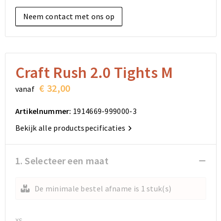
Elektronica, Gadgets en USB
Reistassensets
Bodywarmers
Reistassensets
Overhemden
Neem contact met ons op
Sleutelhangers en Lanyards
Goodiebags
Kleding sets
Goodiebags
Jassen
Anti-stress
Golftassen
Golftassen
Broeken en Rokken
Craft Rush 2.0 Tights M
Lampen en Gereedschap
Opvouwbare tassen
Opvouwbare tassen
Schoenen
€ 32,00
vanaf
Aanstekers
Autotassen
Autotassen
Artikelnummer:
1914669-999000-3
Snoepgoed
Matrozentassen
Matrozentassen
Bekijk alle productspecificaties
Sinterklaas
Schoudertassen
Schoudertassen
1. Selecteer een maat
Rugzakken
Rugzakken
De minimale bestel afname is 1 stuk(s)
Accessoires voor tassen
Accessoires voor tassen
XS