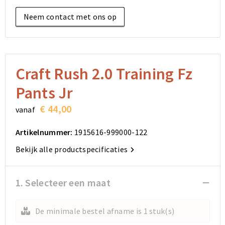
Elektronica, Gadgets en USB
Reistassensets
Bodywarmers
Reistassensets
Overhemden
Neem contact met ons op
Sleutelhangers en Lanyards
Goodiebags
Kleding sets
Goodiebags
Jassen
Anti-stress
Golftassen
Golftassen
Broeken en Rokken
Craft Rush 2.0 Training Fz
Lampen en Gereedschap
Opvouwbare tassen
Opvouwbare tassen
Schoenen
Pants Jr
Aanstekers
Autotassen
Autotassen
€ 44,00
vanaf
Snoepgoed
Matrozentassen
Matrozentassen
Artikelnummer:
1915616-999000-122
Bekijk alle productspecificaties
Sinterklaas
Schoudertassen
Schoudertassen
Rugzakken
Rugzakken
1. Selecteer een maat
Accessoires voor tassen
Accessoires voor tassen
De minimale bestel afname is 1 stuk(s)