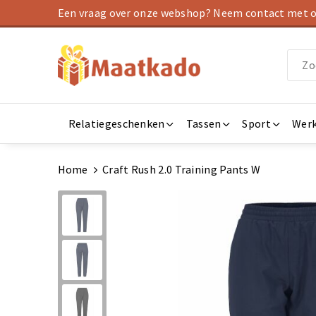
Een vraag over onze webshop? Neem contact met on
Relatiegeschenken
Tassen
Sport
Werk
Home
Craft Rush 2.0 Training Pants W