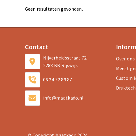
Geen resultaten gevonden.
Contact
Inform
Nijverheidsstraat 72
Over ons
2288 BB Rijswijk
Meest ge
Custom M
06 24 72 89 87
Druktech
info@maatkado.nl
© Copyright Maatkado 2024