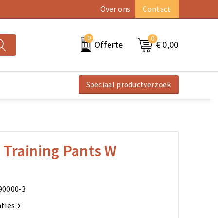
Over ons
Contact
0
0
€ 0,00
Offerte
Speciaal productverzoek
0 Training Pants W
90000-3
aties