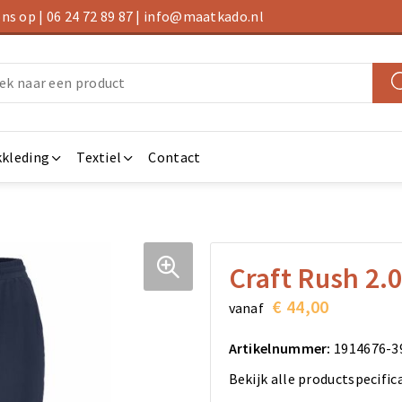
s op | 06 24 72 89 87 | info@maatkado.nl
kleding
Textiel
Contact
Craft Rush 2.
€ 44,00
vanaf
Artikelnummer:
1914676-3
Bekijk alle productspecific