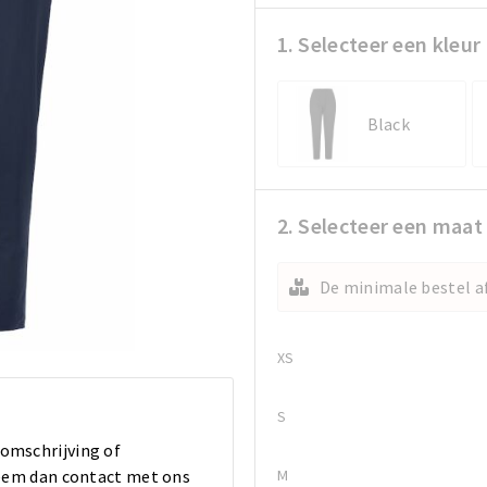
1. Selecteer een kleur
Black
2. Selecteer een maat
De minimale bestel af
XS
S
 omschrijving of
M
 Neem dan contact met ons