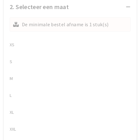
2. Selecteer een maat
Sporttassen
Sporttassen
De minimale bestel afname is 1 stuk(s)
Toilettassen
Toilettassen
Documententassen
Documententassen
XS
Heuptassen
Heuptassen
S
Boodschappentassen
Boodschappentassen
M
L
XL
XXL