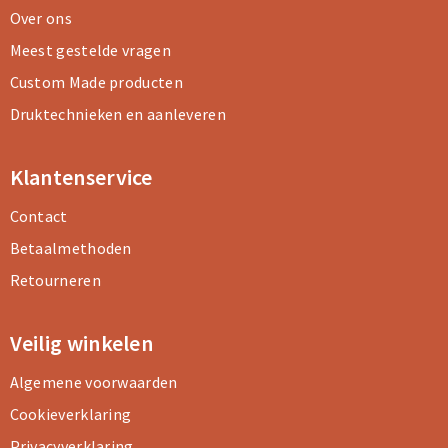
Koeltassen en Koelboxen
Koeltassen en Koelboxen
Over ons
Meest gestelde vragen
Papieren tassen
Papieren tassen
Custom Made producten
Promotietassen
Promotietassen
Druktechnieken en aanleveren
Reistassen
Reistassen
Klantenservice
Jute tassen
Jute tassen
Contact
Betaalmethoden
Strandtassen
Strandtassen
Retourneren
Waterbestendige tassen
Waterbestendige tassen
Veilig winkelen
Koffers en Trolleys
Koffers en Trolleys
Algemene voorwaarden
Laptop hoezen en tassen
Laptop hoezen en tassen
Cookieverklaring
Katoenen draagtassen
Katoenen draagtassen
Privacyverklaring