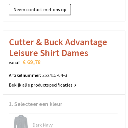
Elektronica, Gadgets en USB
Reistassensets
Bodywarmers
Reistassensets
Overhemden
Neem contact met ons op
Sleutelhangers en Lanyards
Goodiebags
Kleding sets
Goodiebags
Jassen
Anti-stress
Golftassen
Golftassen
Broeken en Rokken
Cutter & Buck Advantage
Lampen en Gereedschap
Opvouwbare tassen
Opvouwbare tassen
Schoenen
Leisure Shirt Dames
Aanstekers
Autotassen
Autotassen
€ 69,78
vanaf
Snoepgoed
Matrozentassen
Matrozentassen
Artikelnummer:
352415-04-3
Bekijk alle productspecificaties
Sinterklaas
Schoudertassen
Schoudertassen
Rugzakken
Rugzakken
1. Selecteer een kleur
Accessoires voor tassen
Accessoires voor tassen
Dark Navy