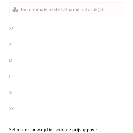
De minimale bestel afname is 2 stuk(s)
Sporttassen
Sporttassen
Toilettassen
Toilettassen
XS
Documententassen
Documententassen
S
Heuptassen
Heuptassen
M
Boodschappentassen
Boodschappentassen
L
XL
XXL
Selecteer jouw opties voor de prijsopgave.