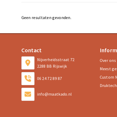
Geen resultaten gevonden.
Contact
Inform
Nijverheidsstraat 72
Over ons
2288 BB Rijswijk
Meest ge
Custom M
06 24 72 89 87
Druktech
info@maatkado.nl