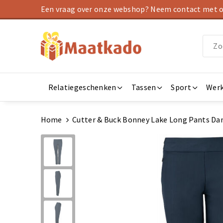
Een vraag over onze webshop? Neem contact met on
Relatiegeschenken
Tassen
Sport
Werk
Home
Cutter & Buck Bonney Lake Long Pants D