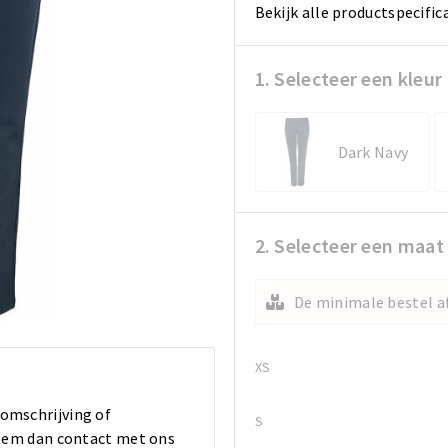
Bekijk alle productspecific
1. Selecteer een kleur
Dark Navy
2. Selecteer een maat
De minimale bestel af
XS
 omschrijving of
S
 Neem dan contact met ons