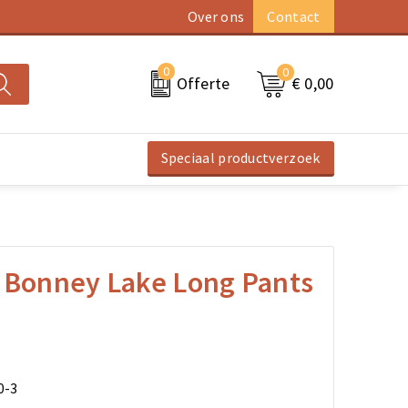
Over ons
Contact
0
0
€ 0,00
Offerte
Speciaal productverzoek
k Bonney Lake Long Pants
0-3