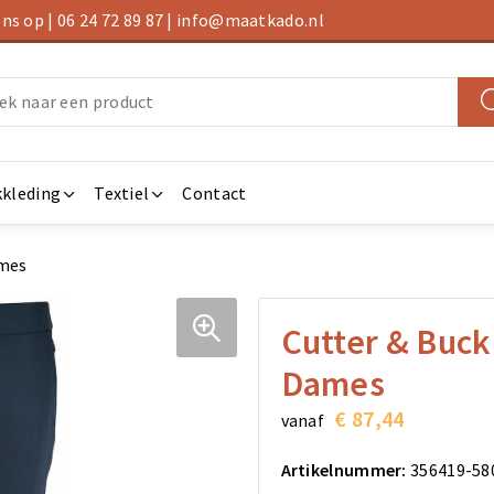
s op | 06 24 72 89 87 | info@maatkado.nl
kleding
Textiel
Contact
ames
Cutter & Buc
Dames
€ 87,44
vanaf
Artikelnummer:
356419-58