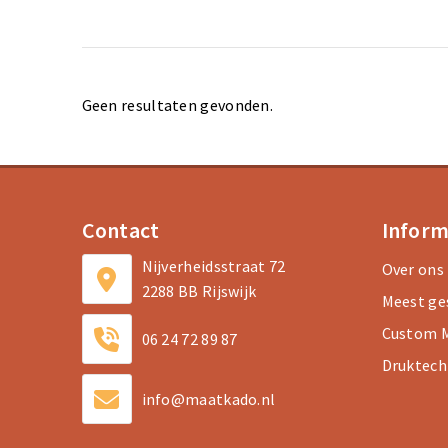
Geen resultaten gevonden.
Contact
Inform
Nijverheidsstraat 72
Over ons
2288 BB Rijswijk
Meest ge
Custom M
06 24 72 89 87
Druktech
info@maatkado.nl