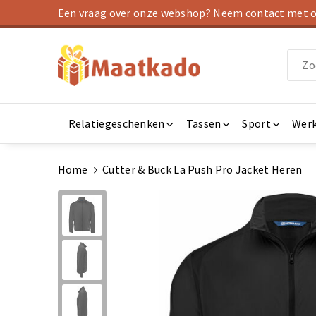
Een vraag over onze webshop? Neem contact met on
Relatiegeschenken
Tassen
Sport
Werk
Home
Cutter & Buck La Push Pro Jacket Heren