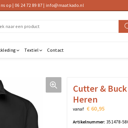
s op | 06 24 72 89 87 | info@maatkado.nl
kleding
Textiel
Contact
Cutter & Buck
Heren
€ 60,95
vanaf
Artikelnummer:
351478-58