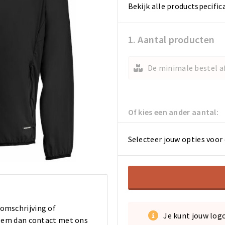
Bekijk alle productspecific
1. Aantal producten
De minimale bestel af
Of kies een ander aantal:
Selecteer jouw opties voor 
 omschrijving of
Je kunt jouw log
 Neem dan contact met ons