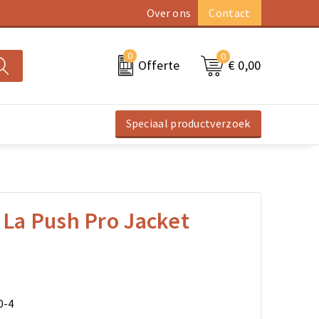
Over ons
Contact
0
0
€ 0,00
Offerte
Speciaal productverzoek
 La Push Pro Jacket
0-4