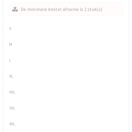
De minimale bestel afname is 1 stuk(s)
Sporttassen
Sporttassen
Toilettassen
Toilettassen
S
Documententassen
Documententassen
M
Heuptassen
Heuptassen
L
Boodschappentassen
Boodschappentassen
XL
XXL
3XL
4XL