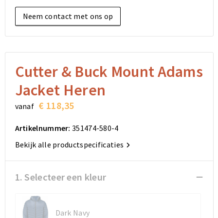
Elektronica, Gadgets en USB
Reistassensets
Bodywarmers
Reistassensets
Overhemden
Neem contact met ons op
Sleutelhangers en Lanyards
Goodiebags
Kleding sets
Goodiebags
Jassen
Anti-stress
Golftassen
Golftassen
Broeken en Rokken
Cutter & Buck Mount Adams
Lampen en Gereedschap
Opvouwbare tassen
Opvouwbare tassen
Schoenen
Jacket Heren
Aanstekers
Autotassen
Autotassen
€ 118,35
vanaf
Snoepgoed
Matrozentassen
Matrozentassen
Artikelnummer:
351474-580-4
Bekijk alle productspecificaties
Sinterklaas
Schoudertassen
Schoudertassen
Rugzakken
Rugzakken
1. Selecteer een kleur
Accessoires voor tassen
Accessoires voor tassen
Dark Navy