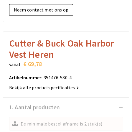
Elektronica, Gadgets en USB
Reistassensets
Bodywarmers
Reistassensets
Overhemden
Neem contact met ons op
Sleutelhangers en Lanyards
Goodiebags
Kleding sets
Goodiebags
Jassen
Anti-stress
Golftassen
Golftassen
Broeken en Rokken
Cutter & Buck Oak Harbor
Lampen en Gereedschap
Opvouwbare tassen
Opvouwbare tassen
Schoenen
Vest Heren
Aanstekers
Autotassen
Autotassen
€ 69,78
vanaf
Snoepgoed
Matrozentassen
Matrozentassen
Artikelnummer:
351476-580-4
Bekijk alle productspecificaties
Sinterklaas
Schoudertassen
Schoudertassen
Rugzakken
Rugzakken
1. Aantal producten
Accessoires voor tassen
Accessoires voor tassen
De minimale bestel afname is 2 stuk(s)