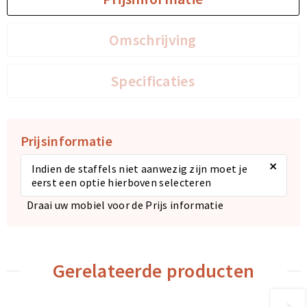
Sporttassen
Sporttassen
Omschrijving
Toilettassen
Toilettassen
Specificaties
Documententassen
Documententassen
Heuptassen
Heuptassen
Prijsinformatie
×
Boodschappentassen
Boodschappentassen
Indien de staffels niet aanwezig zijn moet je
eerst een optie hierboven selecteren
Draai uw mobiel voor de Prijs informatie
Gerelateerde producten