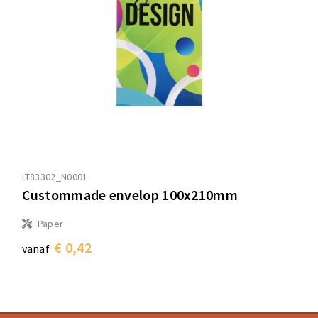
Sporttassen
Sporttassen
Toilettassen
Toilettassen
Documententassen
Documententassen
Heuptassen
Heuptassen
Boodschappentassen
Boodschappentassen
LT83302_N0001
Custommade envelop 100x210mm
Paper
€ 0,42
vanaf