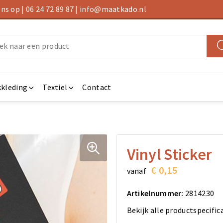
s op | 06 24 72 89 87 | info@maatkado.nl
kleding
Textiel
Contact
Vinyl Sticker
€ 0,15
vanaf
Artikelnummer:
2814230
Bekijk alle productspecific