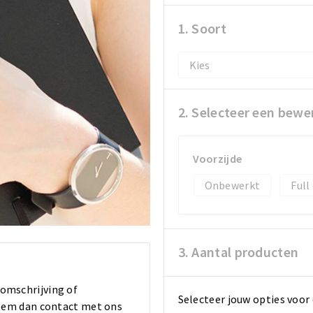
1. Soort
2. Selecteer een bewe
Voorzijde
Onbewerkt
Full
3. Aantal producten
 omschrijving of
Selecteer jouw opties voor 
 Neem dan contact met ons