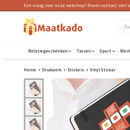
Een vraag over onze webshop? Neem contact met on
Relatiegeschenken
Tassen
Sport
Werk
Home
Drukwerk
Stickers
Vinyl Sticker