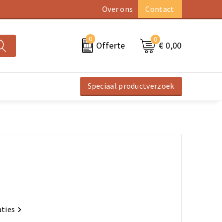
Over ons
Contact
0
0
€ 0,00
Offerte
Speciaal productverzoek
aties