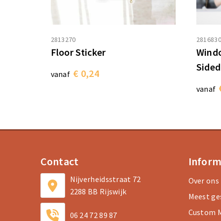
2813270
281683
Floor Sticker
Windo
Sided
€ 0,24
vanaf
vanaf
Contact
Inform
Nijverheidsstraat 72
Over ons
2288 BB Rijswijk
Meest ge
Custom M
06 24 72 89 87