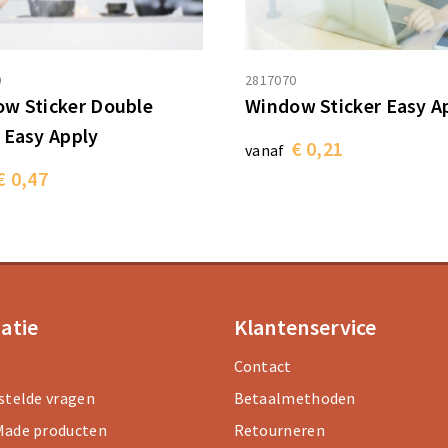
0
2817070
w Sticker Double
Window Sticker Easy A
 Easy Apply
€ 0,21
vanaf
€ 0,47
atie
Klantenservice
Contact
stelde vragen
Betaalmethoden
ade producten
Retourneren