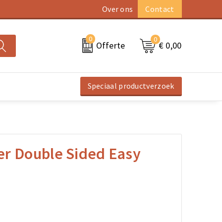
Over ons
Contact
0
0
€ 0,00
Offerte
Speciaal productverzoek
er Double Sided Easy