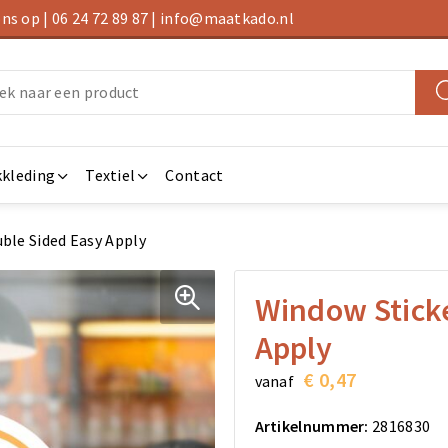
s op | 06 24 72 89 87 | info@maatkado.nl
kleding
Textiel
Contact
ble Sided Easy Apply
Window Stick
Apply
€ 0,47
vanaf
Artikelnummer:
2816830