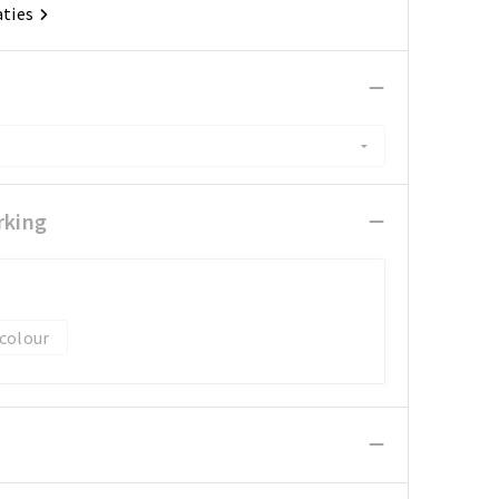
aties
rking
 colour