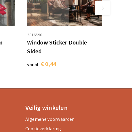
2816590
m
Window Sticker Double
Sided
€ 0,44
vanaf
Veilig winkelen
Algemene voorwaarden
Cookieverklaring