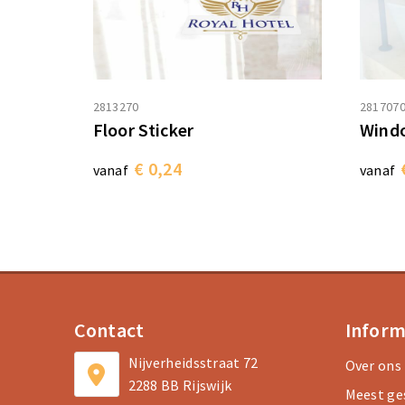
2813270
281707
Floor Sticker
Windo
€ 0,24
vanaf
vanaf
Contact
Inform
Nijverheidsstraat 72
Over ons
2288 BB Rijswijk
Meest ge