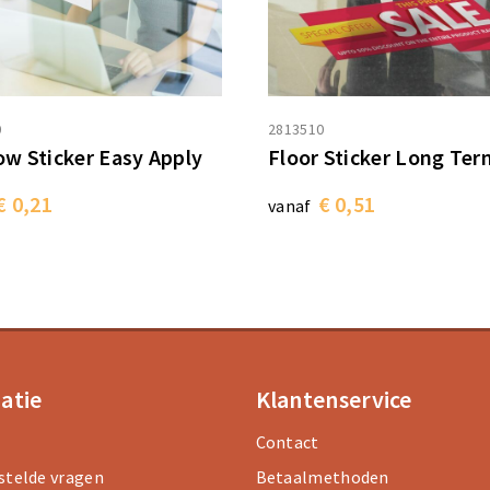
0
2813510
w Sticker Easy Apply
Floor Sticker Long Ter
€ 0,21
€ 0,51
vanaf
atie
Klantenservice
Contact
stelde vragen
Betaalmethoden