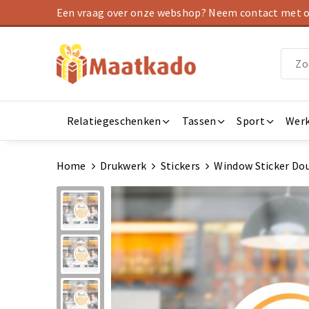
Een vraag over onze webshop? Neem contact met on
Relatiegeschenken
Tassen
Sport
Werk
Home
Drukwerk
Stickers
Window Sticker Dou