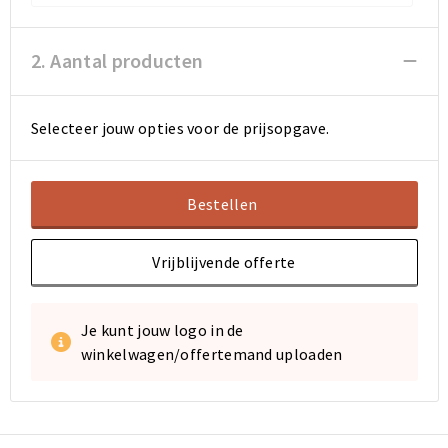
Sporttassen
Sporttassen
2. Aantal producten
Toilettassen
Toilettassen
Selecteer jouw opties voor de prijsopgave.
Documententassen
Documententassen
Heuptassen
Heuptassen
Bestellen
Boodschappentassen
Boodschappentassen
Vrijblijvende offerte
Je kunt jouw logo in de
winkelwagen/offertemand uploaden