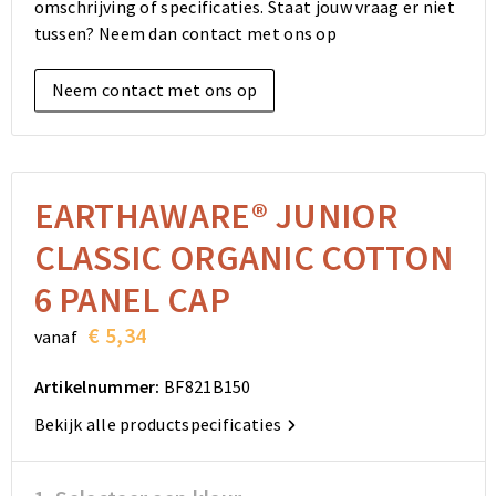
omschrijving of specificaties. Staat jouw vraag er niet
Elektronica, Gadgets en USB
Reistassensets
Bodywarmers
Reistassensets
Overhemden
tussen? Neem dan contact met ons op
Sleutelhangers en Lanyards
Goodiebags
Kleding sets
Goodiebags
Jassen
Neem contact met ons op
Anti-stress
Golftassen
Golftassen
Broeken en Rokken
Lampen en Gereedschap
Opvouwbare tassen
Opvouwbare tassen
Schoenen
EARTHAWARE® JUNIOR
Aanstekers
Autotassen
Autotassen
CLASSIC ORGANIC COTTON
Snoepgoed
Matrozentassen
Matrozentassen
6 PANEL CAP
€ 5,34
vanaf
Sinterklaas
Schoudertassen
Schoudertassen
Artikelnummer:
BF821B150
Rugzakken
Rugzakken
Bekijk alle productspecificaties
Accessoires voor tassen
Accessoires voor tassen