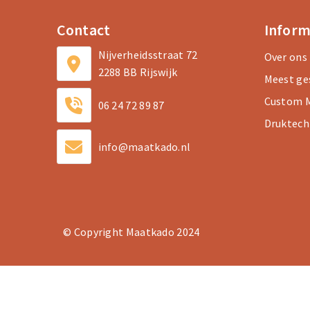
Contact
Inform
Nijverheidsstraat 72
Over ons
2288 BB Rijswijk
Meest ge
Custom M
06 24 72 89 87
Druktech
info@maatkado.nl
© Copyright Maatkado 2024