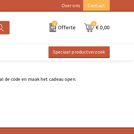
Over ons
Contact
0
0
€ 0,00
Offerte
Speciaal productverzoek
al de code en maak het cadeau open.