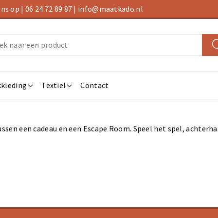
s op | 06 24 72 89 87 | info@maatkado.nl
kleding
Textiel
Contact
ussen een cadeau en een Escape Room. Speel het spel, achterha