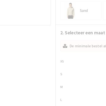
Sand
2. Selecteer een maat
De minimale bestel af
XS
S
M
L