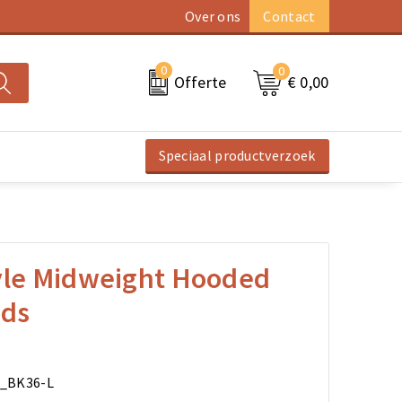
Over ons
Contact
0
0
€ 0,00
Offerte
Speciaal productverzoek
tyle Midweight Hooded
ids
B_BK36-L