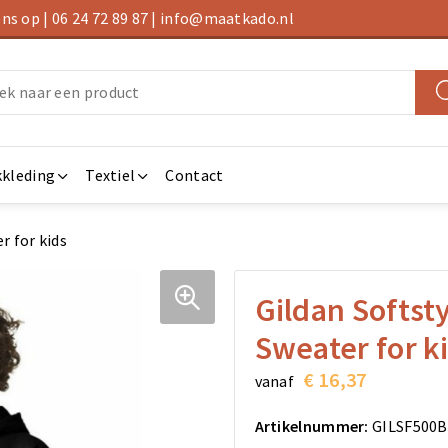
s op | 06 24 72 89 87 | info@maatkado.nl
kleding
Textiel
Contact
r for kids
Gildan Softs
Sweater for k
€ 16,37
vanaf
Artikelnummer:
GILSF500