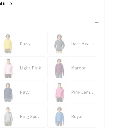
aties
Daisy
Dark Heather
Light Pink
Maroon
Navy
Pink Lemonade
Ring Spun Sport Grey
Royal