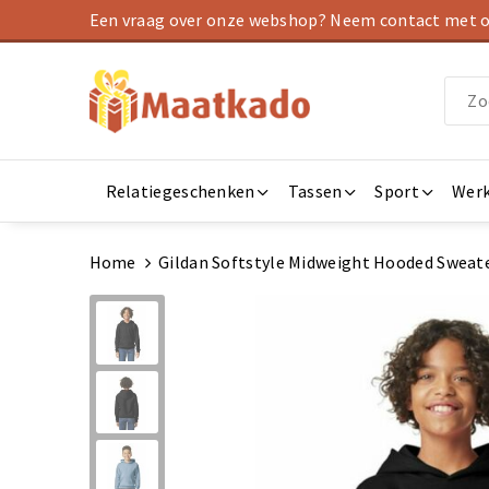
Een vraag over onze webshop? Neem contact met on
Relatiegeschenken
Tassen
Sport
Werk
Home
Gildan Softstyle Midweight Hooded Sweate