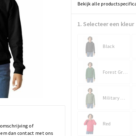
Bekijk alle productspecific
1. Selecteer een kleur
Black
Forest Green
Military Green
Red
 omschrijving of
 Neem dan contact met ons