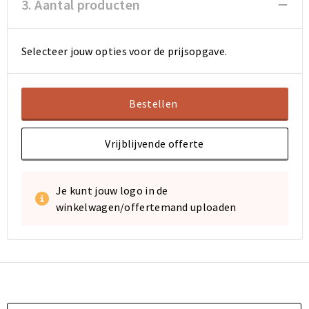
3. Aantal producten
Sporttassen
Sporttassen
Selecteer jouw opties voor de prijsopgave.
Toilettassen
Toilettassen
Documententassen
Documententassen
Bestellen
Heuptassen
Heuptassen
Vrijblijvende offerte
Boodschappentassen
Boodschappentassen
Je kunt jouw logo in de
winkelwagen/offertemand uploaden