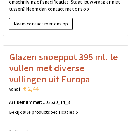
omschrijving of specificaties. Staat jouw vraag er niet
Elektronica, Gadgets en USB
Reistassensets
Bodywarmers
Reistassensets
Overhemden
tussen? Neem dan contact met ons op
Sleutelhangers en Lanyards
Goodiebags
Kleding sets
Goodiebags
Jassen
Neem contact met ons op
Anti-stress
Golftassen
Golftassen
Broeken en Rokken
Lampen en Gereedschap
Opvouwbare tassen
Opvouwbare tassen
Schoenen
Glazen snoeppot 395 ml. te
Aanstekers
Autotassen
Autotassen
vullen met diverse
Snoepgoed
Matrozentassen
Matrozentassen
vullingen uit Europa
€ 2,44
vanaf
Sinterklaas
Schoudertassen
Schoudertassen
Artikelnummer:
503530_14_3
Rugzakken
Rugzakken
Bekijk alle productspecificaties
Accessoires voor tassen
Accessoires voor tassen