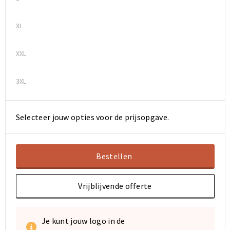
Sporttassen
Sporttassen
XL
Toilettassen
Toilettassen
XXL
Documententassen
Documententassen
3XL
Heuptassen
Heuptassen
Selecteer jouw opties voor de prijsopgave.
Boodschappentassen
Boodschappentassen
Bestellen
Vrijblijvende offerte
Je kunt jouw logo in de