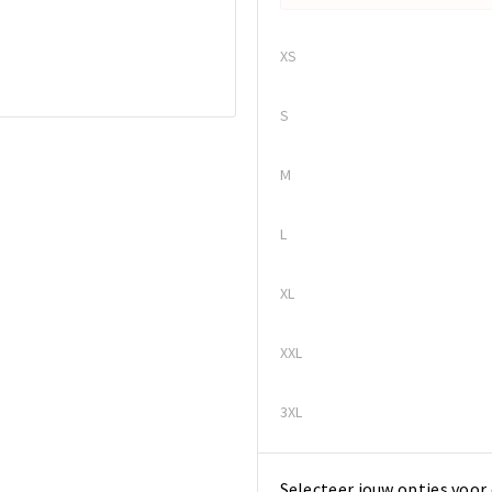
XS
S
M
L
XL
XXL
3XL
Selecteer jouw opties voor 