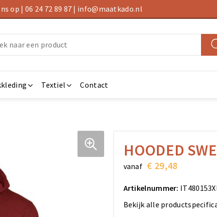
s op | 06 24 72 89 87 | info@maatkado.nl
kleding
Textiel
Contact
HOODED SWE
€ 29,48
vanaf
Artikelnummer:
IT480153X
Bekijk alle productspecific