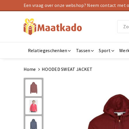
Een vraag over onze webshop? Neem contact met on
Relatiegeschenken
Tassen
Sport
Werk
Home
HOODED SWEAT JACKET