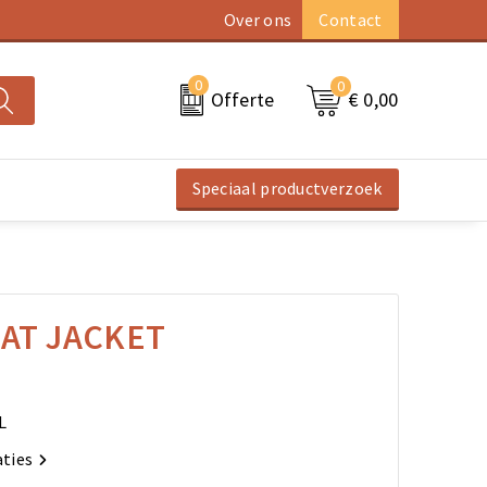
Over ons
Contact
0
0
€ 0,00
Offerte
Speciaal productverzoek
AT JACKET
L
aties