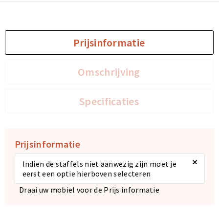
Sporttassen
Sporttassen
Prijsinformatie
Toilettassen
Toilettassen
Omschrijving
Documententassen
Documententassen
Heuptassen
Heuptassen
Specificaties
Boodschappentassen
Boodschappentassen
Prijsinformatie
×
Indien de staffels niet aanwezig zijn moet je
eerst een optie hierboven selecteren
Draai uw mobiel voor de Prijs informatie