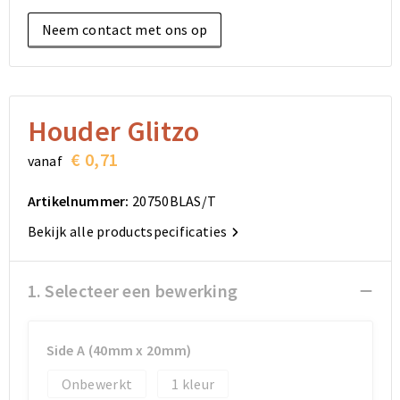
Elektronica, Gadgets en USB
Reistassensets
Bodywarmers
Reistassensets
Overhemden
Neem contact met ons op
Sleutelhangers en Lanyards
Goodiebags
Kleding sets
Goodiebags
Jassen
Anti-stress
Golftassen
Golftassen
Broeken en Rokken
Houder Glitzo
Lampen en Gereedschap
Opvouwbare tassen
Opvouwbare tassen
Schoenen
€ 0,71
vanaf
Aanstekers
Autotassen
Autotassen
Artikelnummer:
20750BLAS/T
Snoepgoed
Matrozentassen
Matrozentassen
Bekijk alle productspecificaties
Sinterklaas
Schoudertassen
Schoudertassen
1. Selecteer een bewerking
Rugzakken
Rugzakken
Side A (40mm x 20mm)
Accessoires voor tassen
Accessoires voor tassen
Onbewerkt
1