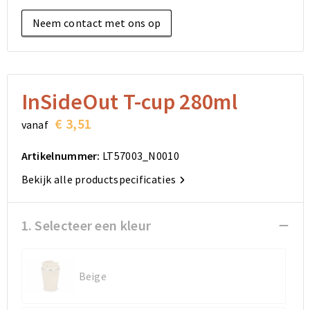
Elektronica, Gadgets en USB
Reistassensets
Bodywarmers
Reistassensets
Overhemden
Neem contact met ons op
Sleutelhangers en Lanyards
Goodiebags
Kleding sets
Goodiebags
Jassen
Anti-stress
Golftassen
Golftassen
Broeken en Rokken
InSideOut T-cup 280ml
Lampen en Gereedschap
Opvouwbare tassen
Opvouwbare tassen
Schoenen
€ 3,51
vanaf
Aanstekers
Autotassen
Autotassen
Artikelnummer:
LT57003_N0010
Snoepgoed
Matrozentassen
Matrozentassen
Bekijk alle productspecificaties
Sinterklaas
Schoudertassen
Schoudertassen
1. Selecteer een kleur
Rugzakken
Rugzakken
Beige
Accessoires voor tassen
Accessoires voor tassen