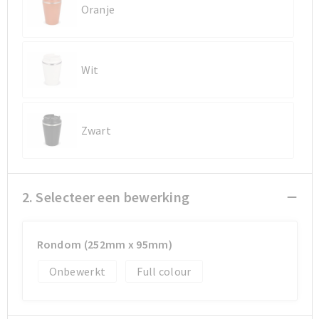
Oranje
Sporttassen
Sporttassen
Toilettassen
Toilettassen
Wit
Documententassen
Documententassen
Zwart
Heuptassen
Heuptassen
Boodschappentassen
Boodschappentassen
2. Selecteer een bewerking
Rondom (252mm x 95mm)
Onbewerkt
Full colour