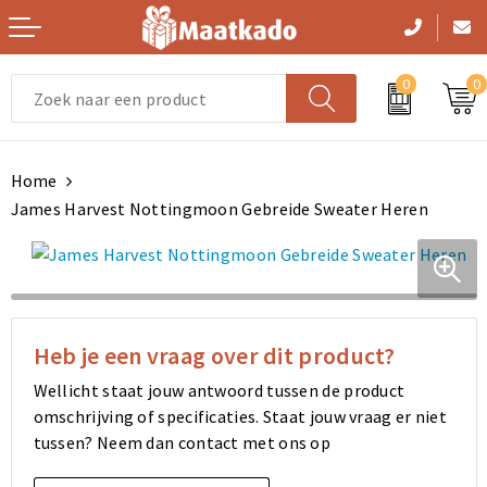
0
0
Vrije tijd en Strand
Handtassen
Zwemkleding
Handtassen
Gezichtsmaskers en mondkapjes
Home
Persoonlijke verzorging
Picknicktassen en manden
Sportaccessoires
Picknicktassen en manden
Kledingaccessoires
James Harvest Nottingmoon Gebreide Sweater Heren
Kerst
Opbergtassen
Trainingspakken
Opbergtassen
Dekens, Fleecedekens en Kussens
Paraplu's
Lunchtassen
Gilets
Lunchtassen
Handschoenen en Sjaals
Levensmiddelen
Crossbody tassen
Schoenen en accessoires
Crossbody tassen
Peuters en Baby's
Heb je een vraag over dit product?
Wellicht staat jouw antwoord tussen de product
Reisbenodigdheden
Clutches
Zweetbandjes
Clutches
Ondergoed, Sokken en Nachtkleding
omschrijving of specificaties. Staat jouw vraag er niet
tussen? Neem dan contact met ons op
Feestartikelen
Aktetassen
Handschoenen en Sjaals
Aktetassen
Bodywarmers