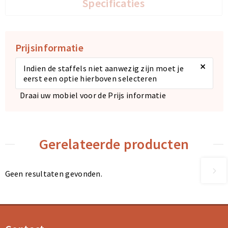
Specificaties
Sporttassen
Sporttassen
Prijsinformatie
Toilettassen
Toilettassen
×
Indien de staffels niet aanwezig zijn moet je
Documententassen
Documententassen
eerst een optie hierboven selecteren
Draai uw mobiel voor de Prijs informatie
Heuptassen
Heuptassen
Boodschappentassen
Boodschappentassen
Gerelateerde producten
Geen resultaten gevonden.