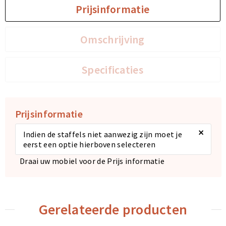
Prijsinformatie
Sporttassen
Sporttassen
Omschrijving
Toilettassen
Toilettassen
Specificaties
Documententassen
Documententassen
Heuptassen
Heuptassen
Prijsinformatie
Boodschappentassen
Boodschappentassen
×
Indien de staffels niet aanwezig zijn moet je
eerst een optie hierboven selecteren
Draai uw mobiel voor de Prijs informatie
Gerelateerde producten