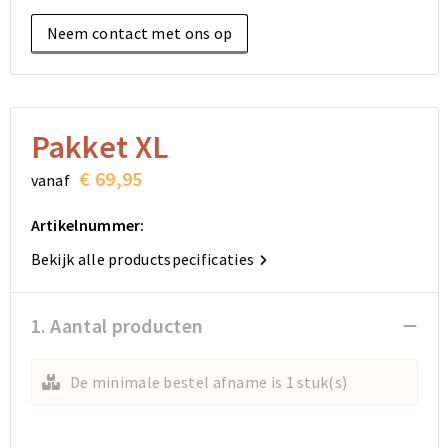
Elektronica, Gadgets en USB
Reistassensets
Bodywarmers
Reistassensets
Overhemden
Neem contact met ons op
Sleutelhangers en Lanyards
Goodiebags
Kleding sets
Goodiebags
Jassen
Anti-stress
Golftassen
Golftassen
Broeken en Rokken
Pakket XL
Lampen en Gereedschap
Opvouwbare tassen
Opvouwbare tassen
Schoenen
€ 69,95
vanaf
Aanstekers
Autotassen
Autotassen
Artikelnummer:
Snoepgoed
Matrozentassen
Matrozentassen
Bekijk alle productspecificaties
Sinterklaas
Schoudertassen
Schoudertassen
1. Aantal producten
Rugzakken
Rugzakken
De minimale bestel afname is 1 stuk(s)
Accessoires voor tassen
Accessoires voor tassen