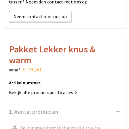
tussen? Neem dan contact met ons op
Elektronica, Gadgets en USB
Reistassensets
Bodywarmers
Reistassensets
Overhemden
Neem contact met ons op
Sleutelhangers en Lanyards
Goodiebags
Kleding sets
Goodiebags
Jassen
Anti-stress
Golftassen
Golftassen
Broeken en Rokken
Lampen en Gereedschap
Opvouwbare tassen
Opvouwbare tassen
Schoenen
Pakket Lekker knus &
warm
Aanstekers
Autotassen
Autotassen
€ 79,50
vanaf
Snoepgoed
Matrozentassen
Matrozentassen
Artikelnummer:
Sinterklaas
Schoudertassen
Schoudertassen
Bekijk alle productspecificaties
Rugzakken
Rugzakken
1. Aantal producten
Accessoires voor tassen
Accessoires voor tassen
De minimale bestel afname is 1 stuk(s)