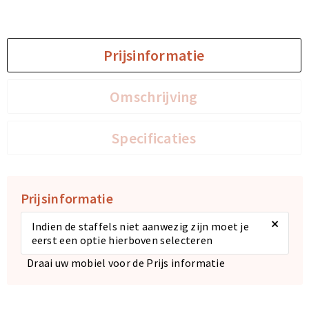
Sporttassen
Sporttassen
Prijsinformatie
Toilettassen
Toilettassen
Omschrijving
Documententassen
Documententassen
Heuptassen
Heuptassen
Specificaties
Boodschappentassen
Boodschappentassen
Prijsinformatie
×
Indien de staffels niet aanwezig zijn moet je
eerst een optie hierboven selecteren
Draai uw mobiel voor de Prijs informatie