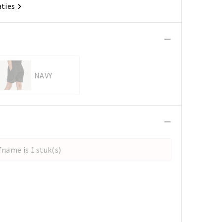
aties
NAVY
name is 1 stuk(s)