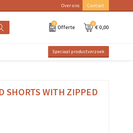
Over ons
Contact
0
0
€ 0,00
Offerte
Speciaal productverzoek
ED SHORTS WITH ZIPPED