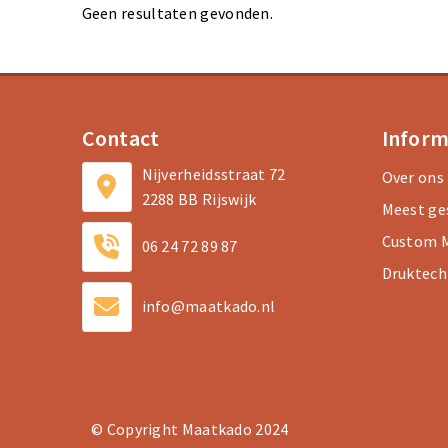
Geen resultaten gevonden.
Contact
Inform
Nijverheidsstraat 72
Over ons
2288 BB Rijswijk
Meest ge
Custom M
06 24 72 89 87
Druktech
info@maatkado.nl
© Copyright Maatkado 2024