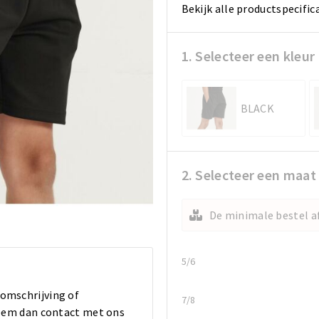
Bekijk alle productspecific
1. Selecteer een kleur
BLACK
2. Selecteer een maat
De minimale bestel af
5/6
 omschrijving of
7/8
 Neem dan contact met ons