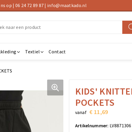
s op | 06 24 72 89 87 | info@maatkado.nl
kleding
Textiel
Contact
CKETS
KIDS' KNITT
POCKETS
€ 11,69
vanaf
Artikelnummer:
LV8871306