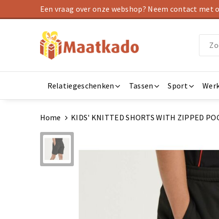
Een vraag over onze webshop? Neem contact met on
Relatiegeschenken
Tassen
Sport
Werk
Home
KIDS' KNITTED SHORTS WITH ZIPPED PO