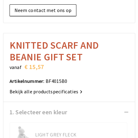
Elektronica, Gadgets en USB
Reistassensets
Bodywarmers
Reistassensets
Overhemden
Neem contact met ons op
Sleutelhangers en Lanyards
Goodiebags
Kleding sets
Goodiebags
Jassen
Anti-stress
Golftassen
Golftassen
Broeken en Rokken
KNITTED SCARF AND
Lampen en Gereedschap
Opvouwbare tassen
Opvouwbare tassen
Schoenen
BEANIE GIFT SET
Aanstekers
Autotassen
Autotassen
€ 15,57
vanaf
Snoepgoed
Matrozentassen
Matrozentassen
Artikelnummer:
BF4015B0
Bekijk alle productspecificaties
Sinterklaas
Schoudertassen
Schoudertassen
Rugzakken
Rugzakken
1. Selecteer een kleur
Accessoires voor tassen
Accessoires voor tassen
LIGHT GREY FLECK