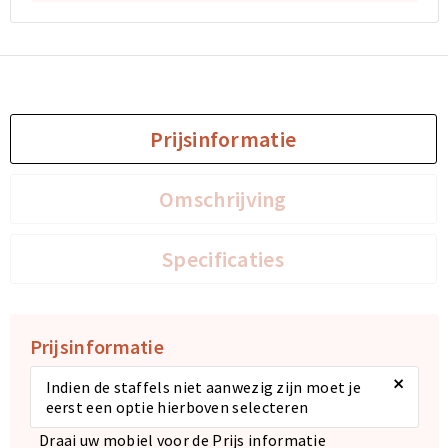
Sporttassen
Sporttassen
Toilettassen
Toilettassen
Prijsinformatie
Documententassen
Documententassen
Heuptassen
Heuptassen
Omschrijving
Boodschappentassen
Boodschappentassen
Specificaties
Prijsinformatie
×
Indien de staffels niet aanwezig zijn moet je
eerst een optie hierboven selecteren
Draai uw mobiel voor de Prijs informatie