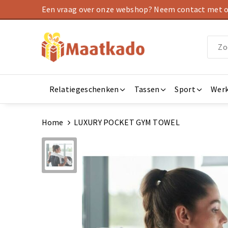
Een vraag over onze webshop? Neem contact met on
Relatiegeschenken
Tassen
Sport
Werk
Home
LUXURY POCKET GYM TOWEL