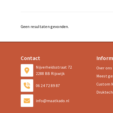
Geen resultaten gevonden.
Contact
Inform
Nijverheidsstraat 72
Over ons
2288 BB Rijswijk
Meest ge
Custom M
06 24 72 89 87
Druktech
info@maatkado.nl