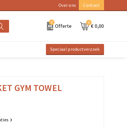
Over ons
Contact
0
0
€ 0,00
Offerte
Speciaal productverzoek
KET GYM TOWEL
aties