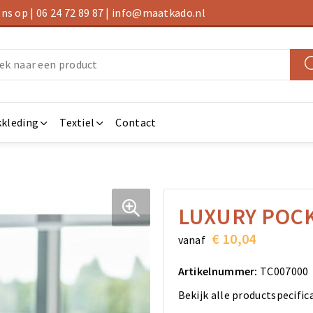
s op | 06 24 72 89 87 | info@maatkado.nl
kleding
Textiel
Contact
LUXURY POC
€ 10,04
vanaf
Artikelnummer:
TC007000
Bekijk alle productspecific